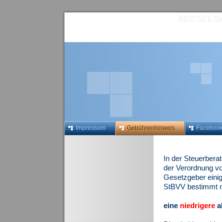
BEISSEL St
Impressum
Gebührenhinweis
Faceboo
In der Steuerbera
der Verordnung vo
Gesetzgeber eini
StBVV bestimmt nu
eine
niedrigere
a